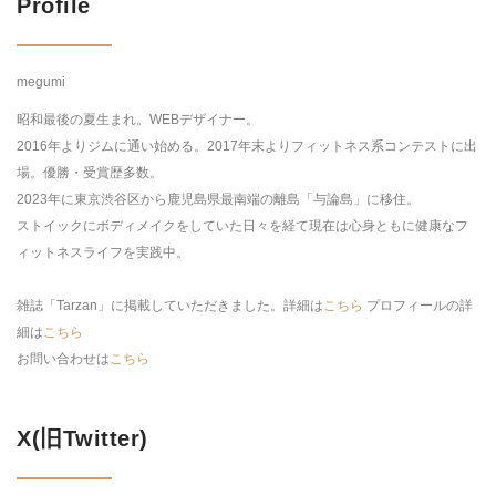
Profile
megumi
昭和最後の夏生まれ。WEBデザイナー。
2016年よりジムに通い始める。2017年末よりフィットネス系コンテストに出
場。優勝・受賞歴多数。
2023年に東京渋谷区から鹿児島県最南端の離島「与論島」に移住。
ストイックにボディメイクをしていた日々を経て現在は心身ともに健康なフ
ィットネスライフを実践中。
雑誌「Tarzan」に掲載していただきました。詳細は
こちら
プロフィールの詳
細は
こちら
お問い合わせは
こちら
X(旧Twitter)