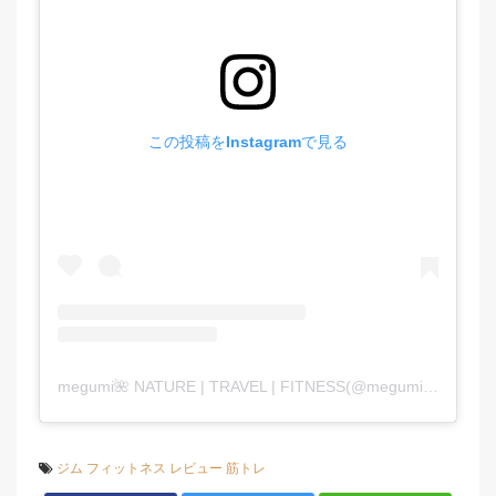
この投稿をInstagramで見る
megumi🌺 NATURE | TRAVEL | FITNESS(@megumi_aimy_fit)がシェアした投稿
ジム
フィットネス
レビュー
筋トレ