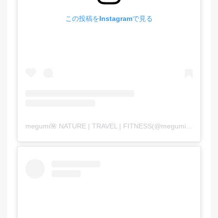
この投稿をInstagramで見る
megumi🌺 NATURE | TRAVEL | FITNESS(@megumi_aimy_fit)がシェアした投稿