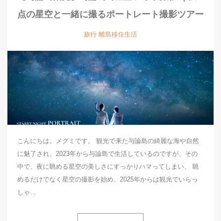
点の星空と一緒に撮るポートレート撮影ツアー
旅行
離島移住生活
こんにちは。メグミです。 観光で来た与論島の綺麗な海や自然
に魅了され、2023年から与論島で生活しているのですが、その
中で、夜に眺める星空の美しさにすっかりハマってしまい、 眺
めるだけでなく星空の撮影を始め、2025年からは観光でいらっ
しゃ…