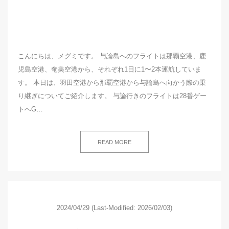
こんにちは、メグミです。 与論島へのフライトは那覇空港、鹿
児島空港、奄美空港から、それぞれ1日に1〜2本運航していま
す。 本日は、羽田空港から那覇空港から与論島へ向かう際の乗
り継ぎについてご紹介します。 与論行きのフライトは28番ゲー
トへG…
READ MORE
2024/04/29
(Last-Modified: 2026/02/03)