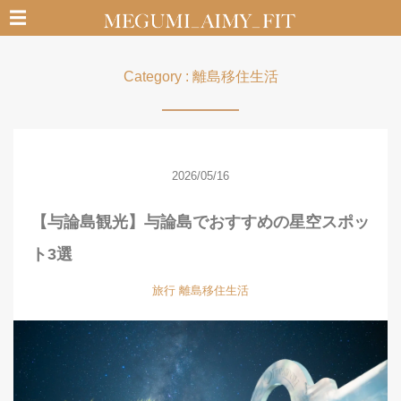
☰
Category : 離島移住生活
2026/05/16
【与論島観光】与論島でおすすめの星空スポッ
ト3選
旅行
離島移住生活