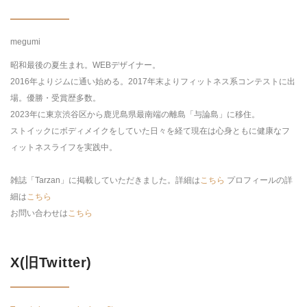
megumi
昭和最後の夏生まれ。WEBデザイナー。
2016年よりジムに通い始める。2017年末よりフィットネス系コンテストに出
場。優勝・受賞歴多数。
2023年に東京渋谷区から鹿児島県最南端の離島「与論島」に移住。
ストイックにボディメイクをしていた日々を経て現在は心身ともに健康なフ
ィットネスライフを実践中。
雑誌「Tarzan」に掲載していただきました。詳細は
こちら
プロフィールの詳
細は
こちら
お問い合わせは
こちら
X(旧Twitter)