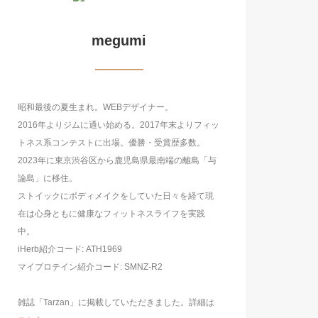
megumi
昭和最後の夏生まれ。WEBデザイナー。
2016年よりジムに通い始める。2017年末よりフィッ
トネス系コンテストに出場。優勝・受賞歴多数。
2023年に東京渋谷区から鹿児島県最南端の離島「与
論島」に移住。
ストイックにボディメイクをしていた日々を経て現
在は心身ともに健康なフィットネスライフを実践
中。
iHerb紹介コード: ATH1969
マイプロテイン紹介コード: SMNZ-R2
雑誌「Tarzan」に掲載していただきました。詳細は